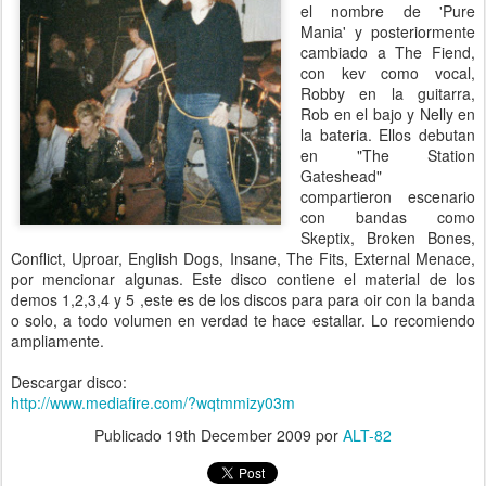
el nombre de 'Pure
Mania' y posteriormente
cambiado a The Fiend,
con kev como vocal,
Robby en la guitarra,
Rob en el bajo y Nelly en
la bateria. Ellos debutan
en "The Station
Gateshead"
compartieron escenario
con bandas como
Skeptix, Broken Bones,
Conflict, Uproar, English Dogs, Insane, The Fits, External Menace,
por mencionar algunas. Este disco contiene el material de los
demos 1,2,3,4 y 5 ,este es de los discos para para oir con la banda
o solo, a todo volumen en verdad te hace estallar. Lo recomiendo
ampliamente.
Descargar disco:
http://www.mediafire.com/?wqtmmizy03m
Publicado
19th December 2009
por
ALT-82