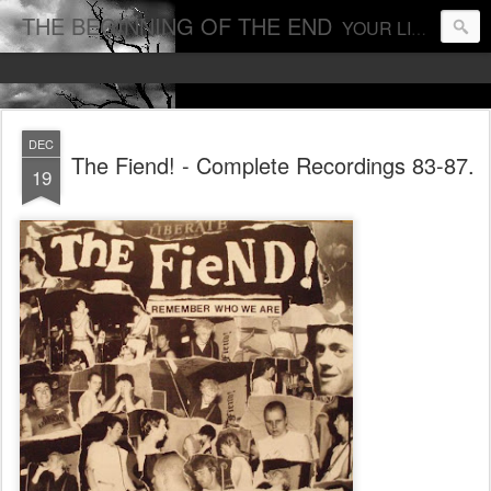
THE BEGINNING OF THE END
YOUR LIFE IS THREATENED BY PEOPLE WITH POWER. ABOLISH POWER AND LIVE
DEC
The Fiend! - Complete Recordings 83-87.
19